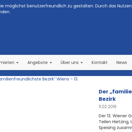
e möglichst benutzerfreundlich zu gestalten. Durch das Nutzen 
nden.
(current)
(current)
rmieten
Angebote
Über uns
Kontakt
News
Der „familie
Bezirk
11.02.2019
Der 13. Wiener 
Teilen Hietzing,
Speising zusamm