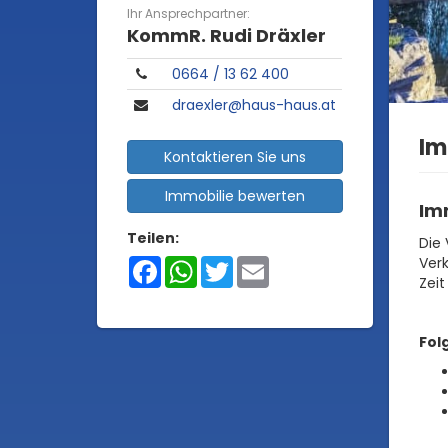
Ihr Ansprechpartner:
KommR. Rudi Dräxler
0664 / 13 62 400
draexler@haus-haus.at
Im
Kontaktieren Sie uns
Immobilie bewerten
Im
Teilen:
Die 
Verk
Facebook
WhatsApp
Twitter
Email
Zeit
Fol