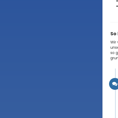
So
Wir 
unse
so g
grun