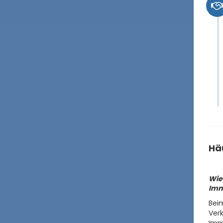
Häu
Wie 
Imm
Beim
Verk
Immo