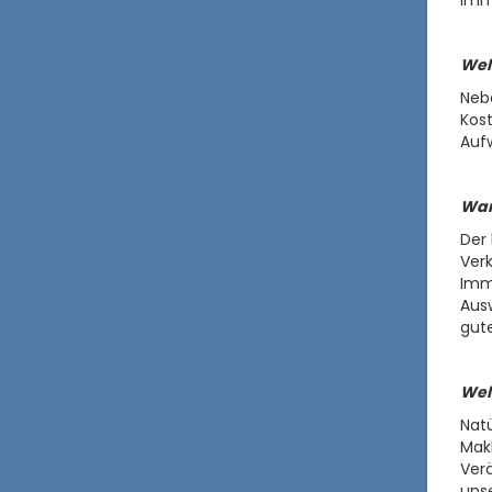
Wel
Nebe
Kost
Aufw
Wan
Der 
Verk
Immo
Ausw
gute
Wel
Natü
Makl
Verä
unse