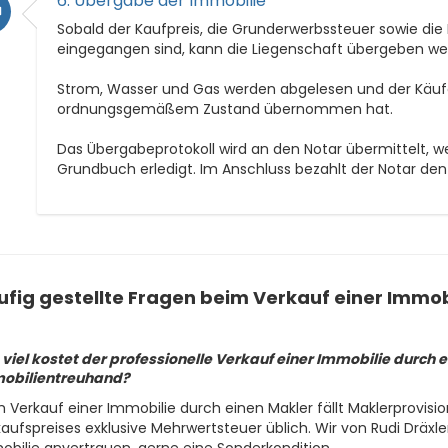
6. Übergabe der Immobilie
Sobald der Kaufpreis, die Grunderwerbssteuer sowie d
eingegangen sind, kann die Liegenschaft übergeben we
Strom, Wasser und Gas werden abgelesen und der Käufer
ordnungsgemäßem Zustand übernommen hat.
Das Übergabeprotokoll wird an den Notar übermittelt, we
Grundbuch erledigt. Im Anschluss bezahlt der Notar den 
fig gestellte Fragen beim Verkauf einer Immob
viel kostet der professionelle Verkauf einer Immobilie durch 
obilientreuhand?
 Verkauf einer Immobilie durch einen Makler fällt Maklerprovision
aufspreises exklusive Mehrwertsteuer üblich. Wir von Rudi Dräxl
bilie anvertrauen, gerne eine Sonderkondition.