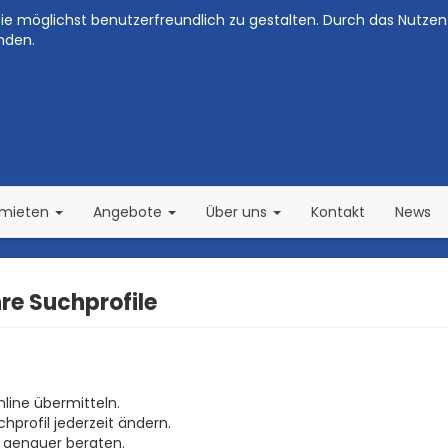
e möglichst benutzerfreundlich zu gestalten. Durch das Nutzen 
nden.
(current)
(current)
rmieten
Angebote
Über uns
Kontakt
News
hre Suchprofile
nline übermitteln.
profil jederzeit ändern.
 genauer beraten.