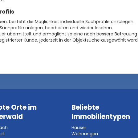
rofils
aben, besteht die Möglichkeit individuelle Suchprofile anzulegen.
e Suchprofile anlegen, bearbeiten und wieder löschen.
äxler übermittelt und ermöglicht so eine noch bessere Betreuung 
egistrierter Kunde, jederzeit in der Objektsuche ausgewählt werd
bte Orte im
Beliebte
erwald
Immobilientypen
bach
Häuser
urt
Wohnungen