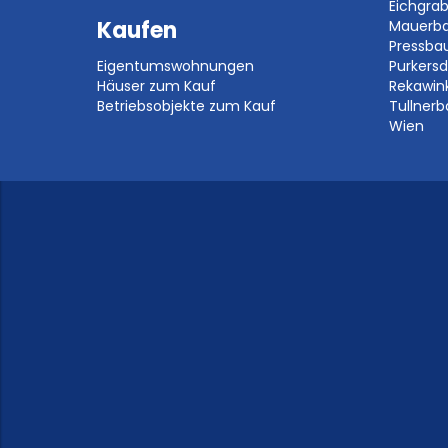
Eichgra
Kaufen
Mauerb
Pressb
Eigentumswohnungen
Purkersd
Häuser zum Kauf
Rekawin
Betriebsobjekte zum Kauf
Tullner
Wien