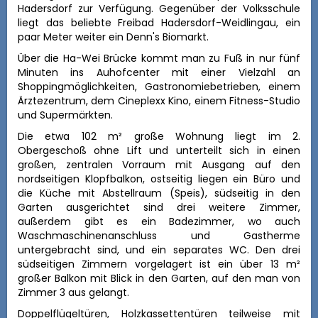
Hadersdorf
zur Verfügung. Gegenüber der Volksschule
liegt das beliebte Freibad Hadersdorf-Weidlingau, ein
paar Meter weiter ein Denn's Biomarkt.
Über die Ha-Wei Brücke kommt man zu Fuß in nur fünf
Minuten ins Auhofcenter mit einer Vielzahl an
Shoppingmöglichkeiten, Gastronomiebetrieben, einem
Ärztezentrum, dem Cineplexx Kino, einem Fitness-Studio
und Supermärkten.
Die etwa 102 m² große Wohnung liegt im 2.
Obergeschoß ohne Lift und unterteilt sich in einen
großen, zentralen Vorraum mit Ausgang auf den
nordseitigen Klopfbalkon, ostseitig liegen ein Büro und
die Küche mit Abstellraum (Speis), südseitig in den
Garten ausgerichtet sind drei weitere Zimmer,
außerdem gibt es ein Badezimmer, wo auch
Waschmaschinenanschluss und Gastherme
untergebracht sind, und ein separates WC. Den drei
südseitigen Zimmern vorgelagert ist ein über 13 m²
großer Balkon mit Blick in den Garten, auf den man von
Zimmer 3 aus gelangt.
Doppelflügeltüren, Holzkassettentüren teilweise mit