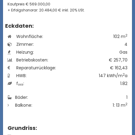
Kaufpreis € 569.000,00
+ Erfolgshonorar: 20.484,00 € inkl. 20% USt.
Eckdaten:
2
Wohnfläche:
102 m
Zimmer:
4
Heizung:
Gas
Betriebskosten:
€ 257,70
Reparaturrücklage:
€ 162,43
2
HWB:
147 kWh/m
a
f
:
1.82
GEE
Bäder:
1
2
Balkone:
1: 13 m
Grundriss: