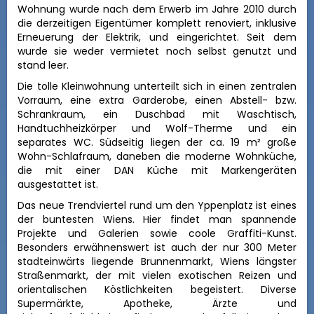
Wohnung wurde nach dem Erwerb im Jahre 2010 durch
die derzeitigen Eigentümer komplett renoviert, inklusive
Erneuerung der Elektrik, und eingerichtet. Seit dem
wurde sie weder vermietet noch selbst genutzt und
stand leer.
Die tolle Kleinwohnung unterteilt sich in einen zentralen
Vorraum, eine extra Garderobe, einen Abstell- bzw.
Schrankraum, ein Duschbad mit Waschtisch,
Handtuchheizkörper und Wolf-Therme und ein
separates WC. Südseitig liegen der ca. 19 m² große
Wohn-Schlafraum, daneben die moderne Wohnküche,
die mit einer DAN Küche mit Markengeräten
ausgestattet ist.
Das
neue Trendviertel rund um den Yppenplatz
ist eines
der buntesten Wiens. Hier findet man spannende
Projekte und Galerien sowie coole Graffiti-Kunst.
Besonders erwähnenswert ist auch der nur 300 Meter
stadteinwärts liegende
Brunnenmarkt,
Wiens längster
Straßenmarkt, der mit vielen exotischen Reizen und
orientalischen Köstlichkeiten begeistert. Diverse
Supermärkte, Apotheke, Ärzte und