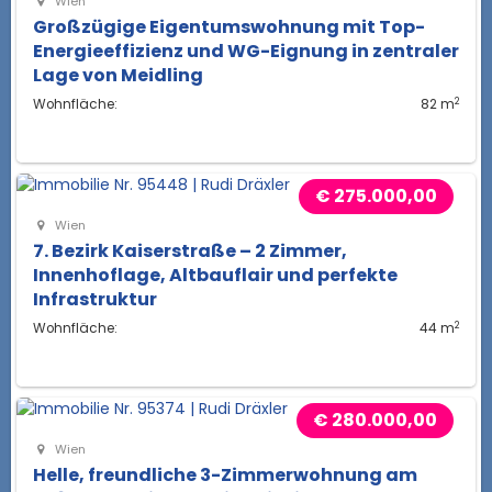
Wien
Großzügige Eigentumswohnung mit Top-
Energieeffizienz und WG-Eignung in zentraler
Lage von Meidling
2
Wohnfläche:
82 m
€ 275.000,00
Wien
7. Bezirk Kaiserstraße – 2 Zimmer,
Innenhoflage, Altbauflair und perfekte
Infrastruktur
2
Wohnfläche:
44 m
€ 280.000,00
Wien
Helle, freundliche 3-Zimmerwohnung am