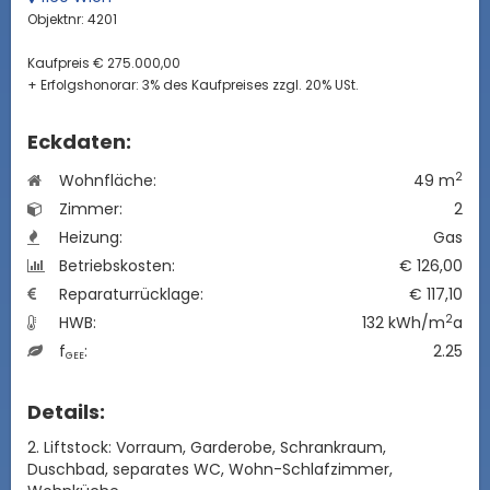
Objektnr: 4201
Kaufpreis € 275.000,00
+ Erfolgshonorar: 3% des Kaufpreises zzgl. 20% USt.
Eckdaten:
2
Wohnfläche:
49 m
Zimmer:
2
Heizung:
Gas
Betriebskosten:
€ 126,00
Reparaturrücklage:
€ 117,10
2
HWB:
132 kWh/m
a
f
:
2.25
GEE
Details:
2. Liftstock: Vorraum, Garderobe, Schrankraum,
Duschbad, separates WC, Wohn-Schlafzimmer,