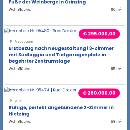
Fuße der Weinberge in Grinzing
2
Wohnfläche:
60 m
€ 295.000,00
Pressbaum
Erstbezug nach Neugestaltung! 3-Zimmer
mit Südloggia und Tiefgaragenplatz in
begehrter Zentrumslage
2
Wohnfläche:
85 m
€ 260.000,00
Wien
Ruhige, perfekt angebundene 2-Zimmer in
Hietzing
2
Wohnfläche:
58 m