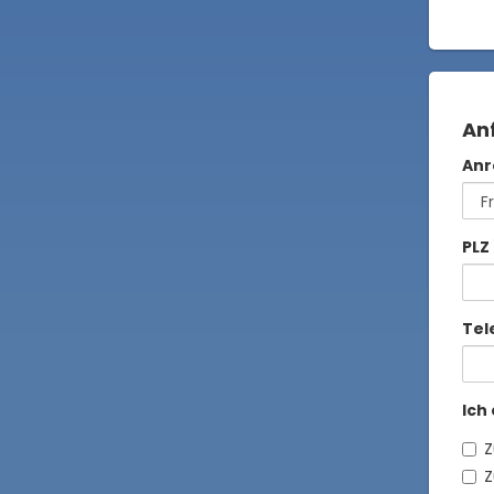
An
Anr
PLZ
Tel
Ich
Z
Z