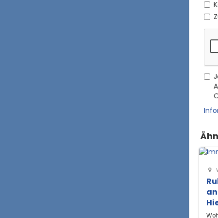
K
Z
J
A
O
Inf
Ähn
Ru
an
Hi
Woh