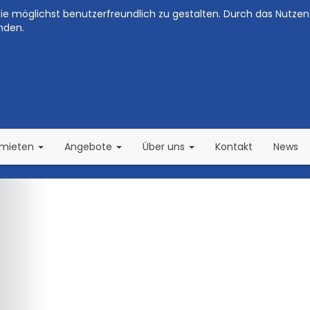
e möglichst benutzerfreundlich zu gestalten. Durch das Nutzen 
nden.
(current)
(current)
rmieten
Angebote
Über uns
Kontakt
News
Zurück