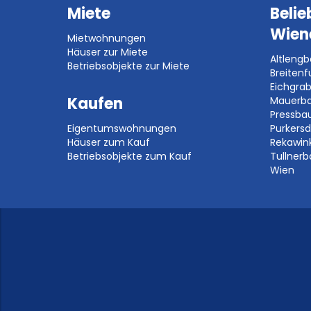
Miete
Belie
Wien
Mietwohnungen
Häuser zur Miete
Altleng
Betriebsobjekte zur Miete
Breitenf
Eichgra
Kaufen
Mauerb
Pressb
Eigentumswohnungen
Purkersd
Häuser zum Kauf
Rekawin
Betriebsobjekte zum Kauf
Tullner
Wien