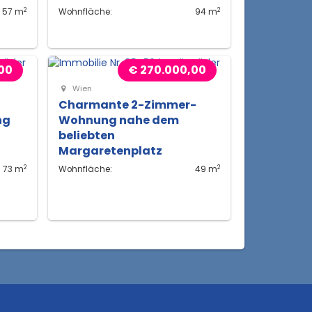
2
2
57 m
Wohnfläche:
94 m
00
€ 270.000,00
Wien
Charmante 2-Zimmer-
ng
Wohnung nahe dem
beliebten
Margaretenplatz
2
2
73 m
Wohnfläche:
49 m