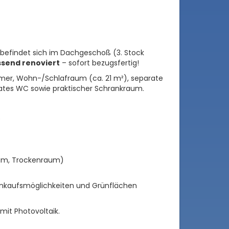
befindet sich im Dachgeschoß (3. Stock
send renoviert
– sofort bezugsfertig!
mer, Wohn-/Schlafraum (ca. 21 m²), separate
ates WC sowie praktischer Schrankraum.
)
um, Trockenraum)
Einkaufsmöglichkeiten und Grünflächen
it Photovoltaik.