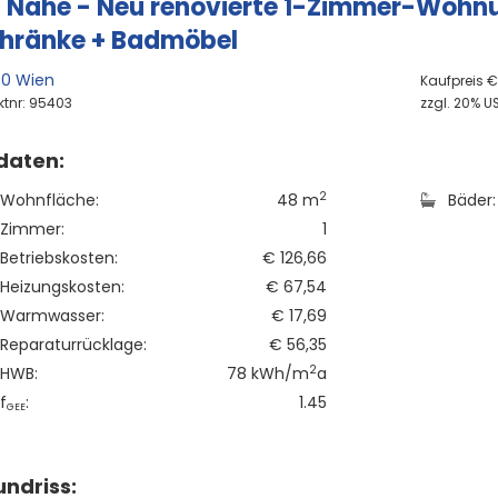
 Nähe - Neu renovierte 1-Zimmer-Wohnun
hränke + Badmöbel
40 Wien
Kaufpreis 
ktnr: 95403
zzgl. 20% US
daten:
2
Wohnfläche:
48 m
Bäder:
Zimmer:
1
Betriebskosten:
€ 126,66
Heizungskosten:
€ 67,54
Warmwasser:
€ 17,69
Reparaturrücklage:
€ 56,35
2
HWB:
78 kWh/m
a
f
:
1.45
GEE
ndriss: