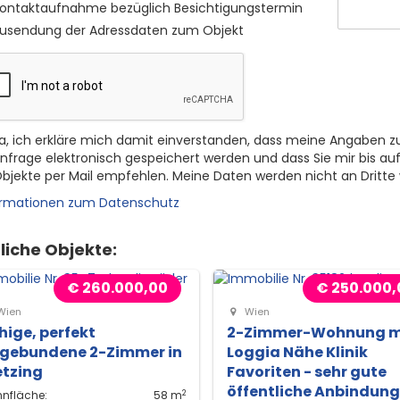
ontaktaufnahme bezüglich Besichtigungstermin
usendung der Adressdaten zum Objekt
a, ich erkläre mich damit einverstanden, dass meine Angaben z
nfrage elektronisch gespeichert werden und dass Sie mir bis auf
bjekte per Mail empfehlen. Meine Daten werden nicht an Dritte
ormationen zum Datenschutz
liche Objekte:
€ 260.000,00
€ 250.000,
Wien
Wien
hige, perfekt
2-Zimmer-Wohnung m
gebundene 2-Zimmer in
Loggia Nähe Klinik
etzing
Favoriten - sehr gute
öffentliche Anbindung
2
nfläche:
58 m