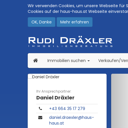
Wir verwenden Cookies, um unsere Webseite für Si
Cookies auf der haus-haus.at Webseite einversta
OK, Danke
Mehr erfahren
(current)
Immobilien suchen
Verkaufen/Ve
Ihr Ansprechpartner:
Daniel Dräxler
+43 664 35 17 279
daniel.draexler@haus-
haus.at