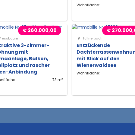
Wohnfläche:
€ 260.000,00
€ 270.000,
Pressbaum
Tullnerbach
traktive 3-Zimmer-
Entzückende
hnung mit
Dachterrassenwohnu
imaanlage, Balkon,
mit Blick auf den
ellplatz und rascher
Wienerwaldsee
en-Anbindung
Wohnfläche:
2
nfläche:
73 m