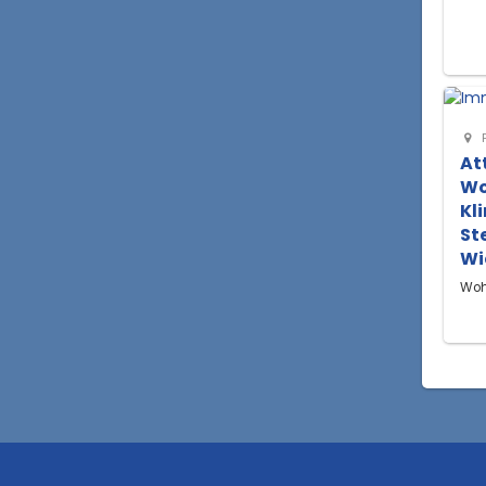
At
Wo
Kl
St
Wi
Woh