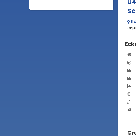
U4
Sc
11
Obje
Eck
Gru