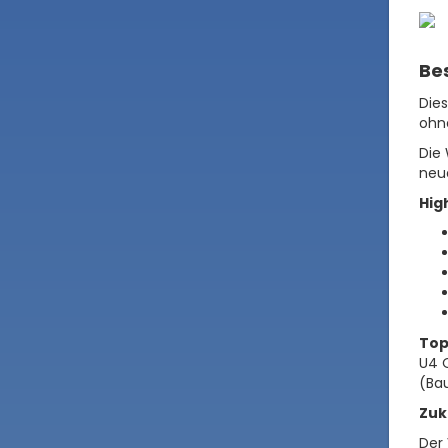
Be
Die
ohn
Die
neu
High
Top
U4 O
(Ba
Zuk
Der 