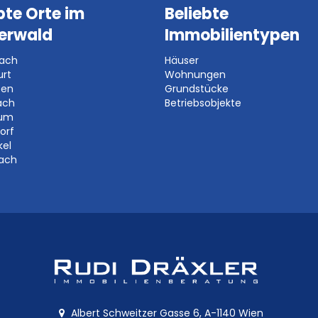
bte Orte im
Beliebte
erwald
Immobilientypen
bach
Häuser
urt
Wohnungen
ben
Grundstücke
ach
Betriebsobjekte
aum
orf
kel
bach
Albert Schweitzer Gasse 6, A-1140 Wien