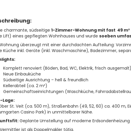
schreibung:
se charmante, südseitige
1-Zimmer-Wohnung mit fast 49 m²
e Lift) eines gepflegten Wohnhauses und wurde
soeben umfas
 Wohnung überzeugt mit einer durchdachten Aufteilung: Vorzim
e Küche inkl. Geräte (inkl. Waschmaschine), Badezimmer, separ
lights:
Komplett renoviert (Böden, Bad, WC, Elektrik, frisch ausgemalt
Neue Einbauküche
Südseitige Ausrichtung – hell & freundlich
Kellerabteil (ca. 2 m²)
Gemeinschaftseinrichtungen (Waschküche, Fahrradabstellra
-Lage:
ber St. Veit (ca. 500 m), Straßenbahn (49, 52, 60) ca. 400 m, 
umgarten Casino Park) in unmittelbarer Nähe.
unftsfit:
Geplante Umstellung auf moderne Erdsondenheizung m
Vermittler ist als Doppelmakler tätig.