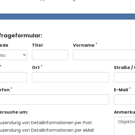
frageformular:
*
ede
Titel
Vorname
*
*
Ort
Straße / 
*
*
efon
E-Mail
 ersuche um:
Anmerk
usendung von Detailinformationen per Post
usendung von Detailinformationen per eMail