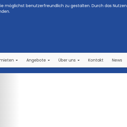
e möglichst benutzerfreundlich zu gestalten. Durch das Nutzen 
nden.
(current)
(current)
rmieten
Angebote
Über uns
Kontakt
News
Zurück