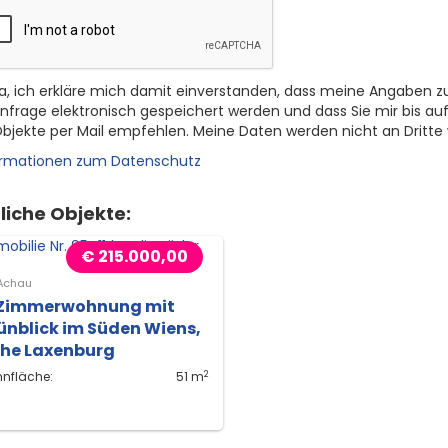
a, ich erkläre mich damit einverstanden, dass meine Angaben z
nfrage elektronisch gespeichert werden und dass Sie mir bis auf
bjekte per Mail empfehlen. Meine Daten werden nicht an Dritte
ormationen zum Datenschutz
liche Objekte:
€ 215.000,00
Achau
Zimmerwohnung mit
ünblick im Süden Wiens,
he Laxenburg
2
nfläche:
51 m