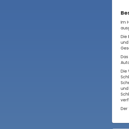
Be
Im H
aus
Die
und
Gesc
Das 
Aut
Die
Sch
Schr
und 
Sch
verf
Der 