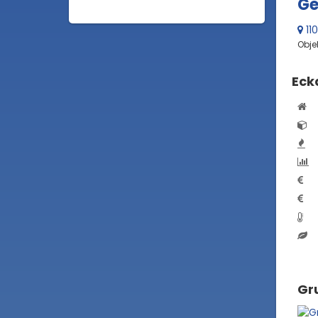
Ge
11
Obje
Eck
Gru