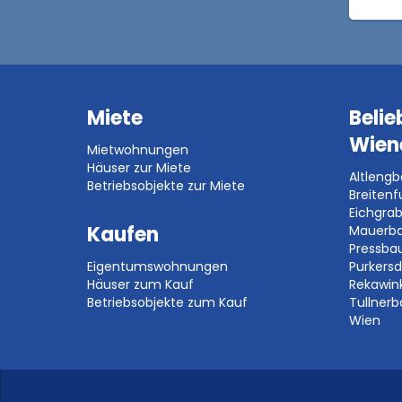
Miete
Belie
Wien
Mietwohnungen
Häuser zur Miete
Altleng
Betriebsobjekte zur Miete
Breitenf
Eichgra
Kaufen
Mauerb
Pressb
Eigentumswohnungen
Purkersd
Häuser zum Kauf
Rekawin
Betriebsobjekte zum Kauf
Tullner
Wien