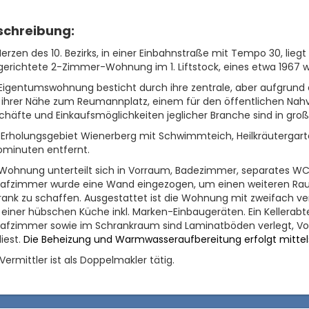
schreibung:
erzen des 10. Bezirks, in einer Einbahnstraße mit Tempo 30, lie
gerichtete 2-Zimmer-Wohnung im 1. Liftstock, eines etwa 1967 
 Eigentumswohnung besticht durch ihre zentrale, aber aufgrund
 ihrer Nähe zum Reumannplatz, einem für den öffentlichen Nah
häfte und Einkaufsmöglichkeiten jeglicher Branche sind in gro
Erholungsgebiet Wienerberg mit Schwimmteich, Heilkräutergarte
ominuten entfernt.
 Wohnung unterteilt sich in Vorraum, Badezimmer, separates 
lafzimmer wurde eine Wand eingezogen, um einen weiteren Rau
ank zu schaffen. Ausgestattet ist die Wohnung mit zweifach ve
einer hübschen Küche inkl. Marken-Einbaugeräten. Ein Kellerab
lafzimmer sowie im Schrankraum sind Laminatböden verlegt, V
liest.
Die Beheizung und Warmwasseraufbereitung erfolgt mittel
Vermittler ist als Doppelmakler tätig.