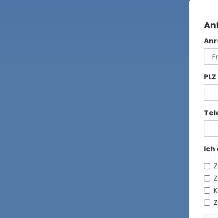
An
Anr
PLZ
Tel
Ich
Z
Z
K
Z