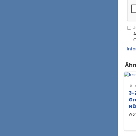
J
A
O
Inf
Ähn
3-
Gr
Nä
Woh