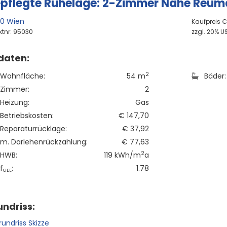
pflegte Ruhelage: 2-Zimmer Nähe Reum
00 Wien
Kaufpreis €
ktnr: 95030
zzgl. 20% US
daten:
2
Wohnfläche:
54 m
Bäder:
Zimmer:
2
Heizung:
Gas
Betriebskosten:
€ 147,70
Reparaturrücklage:
€ 37,92
m. Darlehenrückzahlung:
€ 77,63
2
HWB:
119 kWh/m
a
f
:
1.78
GEE
ndriss: