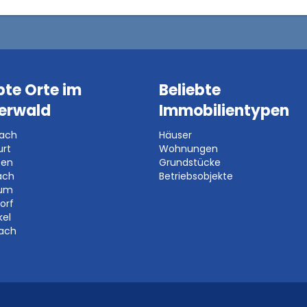
bte Orte im
Beliebte
erwald
Immobilientypen
bach
Häuser
urt
Wohnungen
ben
Grundstücke
ach
Betriebsobjekte
aum
orf
kel
bach