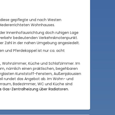
gt diese gepflegte und nach Westen
wiedererrichteten Wohnhauses.
 der Innenhofausrichtung doch ruhigen Lage
verkehr bedeutenden Verkehrsknotenpunkt.
ßer Zahl in der nahen Umgebung angesiedelt.
n und Pferdekoppel ist nur ca. acht
WC, Wohnzimmer, Küche und Schlafzimmer. Im
m, nämlich einen praktischen, begehbaren
rglasten Kunststoff-Fenstern, Außenjalousien
teil rundet das Angebot ab. Im Wohn- und
orraum, Badezimmer, WC und Küche sind
s Gas-Zentralheizung über Radiatoren.