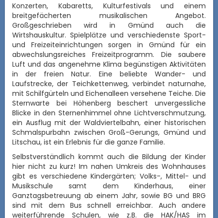
Konzerten, Kabaretts, Kulturfestivals und einem
breitgefächerten musikalischen Angebot.
Großgeschrieben wird in Gmünd auch die
Wirtshauskultur. Spielplätze und verschiedenste Sport-
und Freizeiteinrichtungen sorgen in Gmünd für ein
abwechslungsreiches Freizeitprogramm. Die saubere
Luft und das angenehme Klima begünstigen Aktivitäten
in der freien Natur. Eine beliebte Wander- und
Laufstrecke, der Teichkettenweg, verbindet naturnahe,
mit Schilfgürteln und Eichenalleen versehene Teiche. Die
Sternwarte bei Höhenberg beschert unvergessliche
Blicke in den Sternenhimmel ohne Lichtverschmutzung,
ein Ausflug mit der Waldviertelbahn, einer historischen
Schmalspurbahn zwischen Groß-Gerungs, Gmünd und
Litschau, ist ein Erlebnis für die ganze Familie.
Selbstverständlich kommt auch die Bildung der Kinder
hier nicht zu kurz! Im nahen Umkreis des Wohnhauses
gibt es verschiedene Kindergärten; Volks-, Mittel- und
Musikschule samt dem Kinderhaus, einer
Ganztagsbetreuung ab einem Jahr, sowie BG und BRG
sind mit dem Bus schnell erreichbar. Auch andere
weiterführende Schulen, wie z.B. die HAK/HAS im