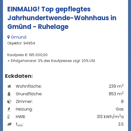
EINMALIG! Top gepflegtes
Jahrhundertwende-Wohnhaus in
Gmünd - Ruhelage
Gmünd
Objektnr: 94954
Kaufpreis € 195.000,00
+ Erfolgshonorar: 3% des Kaufpreises zzgl. 20% USt.
Eckdaten:
2
Wohnfläche:
239 m
2
Grundfläche:
853 m
Zimmer:
8
Heizung:
Gas
2
HWB:
313 kWh/m
a
f
:
3.5
GEE