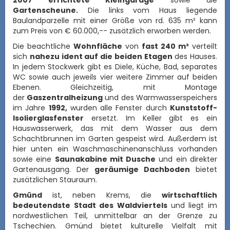
2007 errichtete Kleingarage
sowie die
Gartenscheune.
Die links vom Haus liegende
Baulandparzelle mit einer Größe von rd. 635 m² kann
zum Preis von € 60.000,-- zusätzlich erworben werden.
Die beachtliche
Wohnfläche
von
fast 240 m²
verteilt
sich
nahezu ident auf die beiden Etagen
des Hauses.
In jedem Stockwerk gibt es Diele, Küche, Bad, separates
WC sowie auch jeweils vier weitere Zimmer auf beiden
Ebenen. Gleichzeitig, mit Montage
der
Gaszentralheizung
und des Warmwasserspeichers
im Jahre
1992,
wurden alle Fenster durch
Kunststoff-
Isolierglasfenster
ersetzt. Im Keller gibt es ein
Hauswasserwerk, das mit dem Wasser aus dem
Schachtbrunnen im Garten gespeist wird. Außerdem ist
hier unten ein Waschmaschinenanschluss vorhanden
sowie eine
Saunakabine mit Dusche
und ein direkter
Gartenausgang. Der
geräumige Dachboden
bietet
zusätzlichen Stauraum.
Gmünd
ist, neben Krems, die
wirtschaftlich
bedeutendste Stadt des Waldviertels
und liegt im
nordwestlichen Teil, unmittelbar an der Grenze zu
Tschechien. Gmünd bietet kulturelle Vielfalt mit