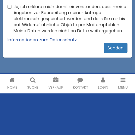
Ja, ich erkläre mich damit einverstanden, dass meine
Angaben zur Bearbeitung meiner Anfrage
elektronisch gespeichert werden und dass Sie mir bis
auf Widerruf ähnliche Objekte per Mail empfehlen.
Meine Daten werden nicht an Dritte weitergegeben.
Informationen zum Datenschutz
HOME
SUCHE
VERKAUF
KONTAKT
LOGIN
MENÜ
Miete
Mietwohnungen
Häuser zur Miete
Betriebsobjekte zur Miete
Kaufen