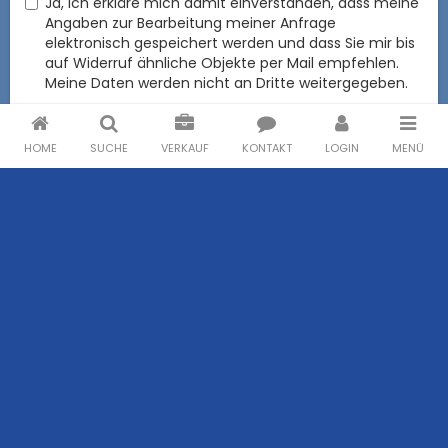
Ja, ich erkläre mich damit einverstanden, dass meine
Angaben zur Bearbeitung meiner Anfrage
elektronisch gespeichert werden und dass Sie mir bis
auf Widerruf ähnliche Objekte per Mail empfehlen.
Meine Daten werden nicht an Dritte weitergegeben.
Informationen zum Datenschutz
HOME
SUCHE
VERKAUF
KONTAKT
LOGIN
MENÜ
Miete
Mietwohnungen
Häuser zur Miete
Betriebsobjekte zur Miete
Kaufen
Eigentumswohnungen