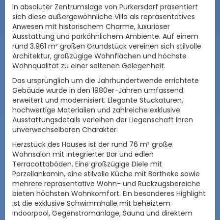
In absoluter Zentrumslage von Purkersdorf präsentiert
sich diese außergewöhnliche Villa als repräsentatives
Anwesen mit historischem Charme, luxuriöser
Ausstattung und parkähnlichem Ambiente. Auf einem
rund 3.961 m² großen Grundstück vereinen sich stilvolle
Architektur, großzügige Wohnflächen und höchste
Wohnqualität zu einer seltenen Gelegenheit.
Das ursprünglich um die Jahrhundertwende errichtete
Gebäude wurde in den 1980er-Jahren umfassend
erweitert und modernisiert. Elegante Stuckaturen,
hochwertige Materialien und zahlreiche exklusive
Ausstattungsdetails verleihen der Liegenschaft ihren
unverwechselbaren Charakter.
Herzstück des Hauses ist der rund 76 m² große
Wohnsalon mit integrierter Bar und edlen
Terracottaböden. Eine großzügige Diele mit
Porzellankamin, eine stilvolle Küche mit Bartheke sowie
mehrere repräsentative Wohn- und Rückzugsbereiche
bieten höchsten Wohnkomfort. Ein besonderes Highlight
ist die exklusive Schwimmhalle mit beheiztem
Indoorpool, Gegenstromanlage, Sauna und direktem