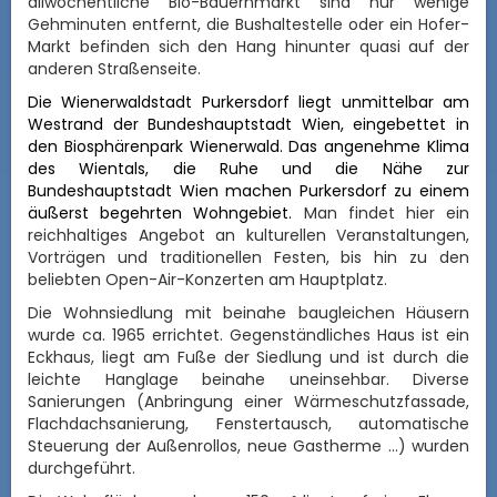
allwöchentliche Bio-Bauernmarkt sind nur wenige
Gehminuten entfernt, die Bushaltestelle oder ein Hofer-
Markt befinden sich den Hang hinunter quasi auf der
anderen Straßenseite.
Die Wienerwaldstadt Purkersdorf liegt unmittelbar am
Westrand der Bundeshauptstadt Wien, eingebettet in
den Biosphärenpark Wienerwald. Das angenehme Klima
des Wientals, die Ruhe und die Nähe zur
Bundeshauptstadt Wien machen Purkersdorf zu einem
äußerst begehrten Wohngebiet.
Man findet hier ein
reichhaltiges Angebot an kulturellen Veranstaltungen,
Vorträgen und traditionellen Festen, bis hin zu den
beliebten Open-Air-Konzerten am Hauptplatz.
Die Wohnsiedlung mit beinahe baugleichen Häusern
wurde ca. 1965 errichtet. Gegenständliches Haus ist ein
Eckhaus, liegt am Fuße der Siedlung und ist durch die
leichte Hanglage beinahe uneinsehbar. Diverse
Sanierungen (Anbringung einer Wärmeschutzfassade,
Flachdachsanierung, Fenstertausch, automatische
Steuerung der Außenrollos, neue Gastherme ...) wurden
durchgeführt.