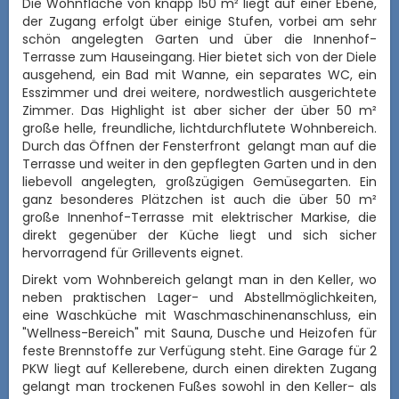
Die Wohnfläche von knapp 150 m² liegt auf einer Ebene,
der Zugang erfolgt über einige Stufen, vorbei am sehr
schön angelegten Garten und über die Innenhof-
Terrasse zum Hauseingang. Hier bietet sich von der Diele
ausgehend, ein Bad mit Wanne, ein separates WC, ein
Esszimmer und drei weitere, nordwestlich ausgerichtete
Zimmer. Das Highlight ist aber sicher der über 50 m²
große helle, freundliche, lichtdurchflutete Wohnbereich.
Durch das Öffnen der Fensterfront gelangt man auf die
Terrasse und weiter in den gepflegten Garten und in den
liebevoll angelegten, großzügigen Gemüsegarten. Ein
ganz besonderes Plätzchen ist auch die über 50 m²
große Innenhof-Terrasse mit elektrischer Markise, die
direkt gegenüber der Küche liegt und sich sicher
hervorragend für Grillevents eignet.
Direkt vom Wohnbereich gelangt man in den Keller, wo
neben praktischen Lager- und Abstellmöglichkeiten,
eine Waschküche mit Waschmaschinenanschluss, ein
"Wellness-Bereich" mit Sauna, Dusche und Heizofen für
feste Brennstoffe zur Verfügung steht. Eine Garage für 2
PKW liegt auf Kellerebene, durch einen direkten Zugang
gelangt man trockenen Fußes sowohl in den Keller- als