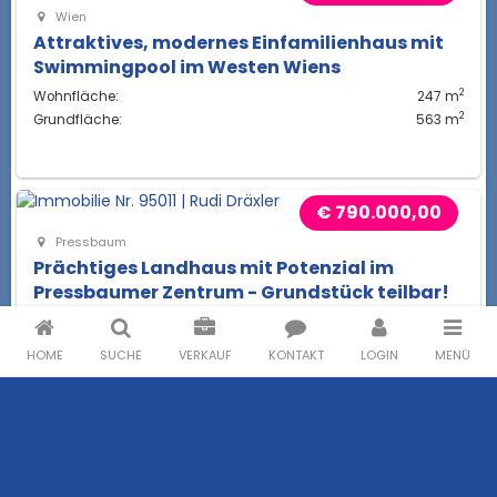
Wien
Attraktives, modernes Einfamilienhaus mit
Swimmingpool im Westen Wiens
2
Wohnfläche:
247 m
2
Grundfläche:
563 m
€ 790.000,00
Pressbaum
Prächtiges Landhaus mit Potenzial im
Pressbaumer Zentrum - Grundstück teilbar!
2
Wohnfläche:
251 m
2
Grundfläche:
2.000 m
HOME
SUCHE
VERKAUF
KONTAKT
LOGIN
MENÜ
€ 720.000,00
Pressbaum
Charmantes Jahrhundertwendehaus in