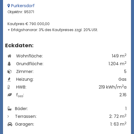
Purkersdorf
Objektnr: 95371
Kaufpreis € 790.000,00
+ Erfolgshonorar: 3% des Kaufpreises zzgl. 20% USt.
Eckdaten:
2
Wohnfläche:
149 m
2
Grundfläche:
1.204 m
Zimmer:
5
Heizung:
Gas
2
HWB:
219 kWh/m
a
f
:
2.16
GEE
Bäder:
1
2
Terrassen:
2: 72 m
2
Garagen:
1: 63 m