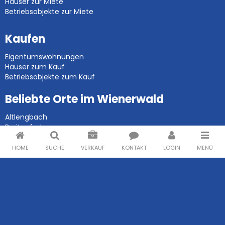
Häuser zur Miete
Betriebsobjekte zur Miete
Kaufen
Eigentumswohnungen
Häuser zum Kauf
Betriebsobjekte zum Kauf
Beliebte Orte im Wienerwald
Altlengbach
Breitenfurt
Eichgraben
Mauerbach
HOME
SUCHE
VERKAUF
KONTAKT
LOGIN
MENÜ
Pressbaum
Purkersdorf
Rekawinkel
Tullnerbach
Wien
Beliebte Immobilientypen