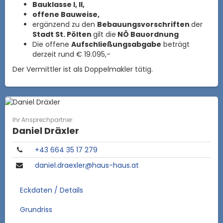
Bauklasse I, II,
offene
Bauweise,
ergänzend zu den
Bebauungsvorschriften
der
Stadt St. Pölten
gilt die
NÖ Bauordnung
Die offene
Aufschließungsabgabe
beträgt
derzeit
rund € 19.095,-
Der Vermittler ist als Doppelmakler tätig.
Ihr Ansprechpartner:
Daniel Dräxler
+43 664 35 17 279
daniel.draexler@haus-haus.at
Eckdaten / Details
Grundriss