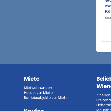
Wa
zw
Ko
Gru
Miete
Belie
Wien
Mietwohnungen
Häuser zur Miete
Altleng
Betriebsobjekte zur Miete
Breitenf
Eichgra
Mauerb