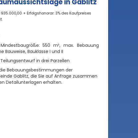
aumaussichtslage in Gablitz
€ 935.000,00
+ Erfolgshonorar: 3% des Kaufpreises
t.
:
Mindestbaugröße: 550 m², max. Bebauung
e Bauweise, Bauklasse I und II
. Teilungsentwurf in drei Parzellen
n die Bebauungsbestimmungen der
inde Gablitz, die Sie auf Anfrage zusammen
en Detailunterlagen erhalten.