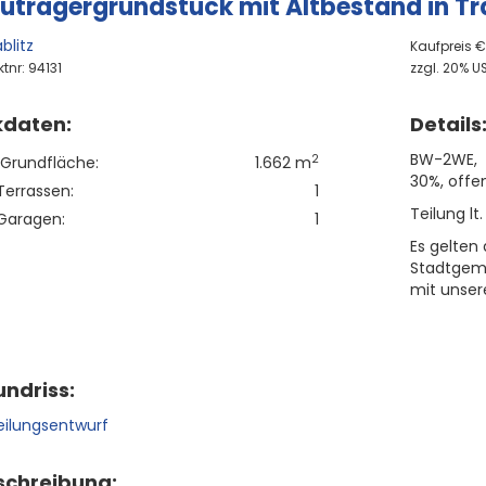
uträgergrundstück mit Altbestand in Tr
blitz
Kaufpreis 
tnr: 94131
zzgl. 20% US
kdaten:
Details
BW-2WE, 
2
Grundfläche:
1.662 m
30%, offen
Terrassen:
1
Teilung lt
Garagen:
1
Es gelte
Stadtgeme
mit unser
ndriss:
schreibung: