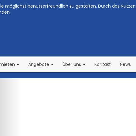
e möglichst benutzerfreundlich zu gestalten. Durch das Nutzen 
nden.
(current)
(current)
rmieten
Angebote
Über uns
Kontakt
News
Zurück