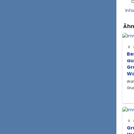
O
Inf
Ähn
Be
au
Gr
Wo
Woh
Gru
Gr