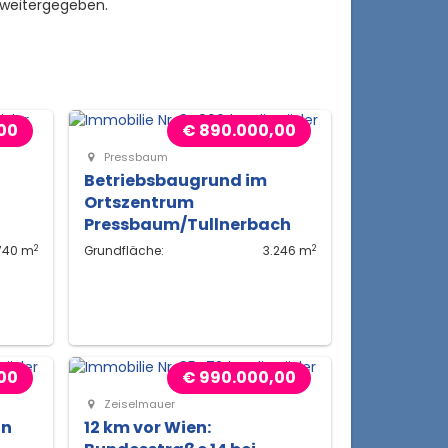
 weitergegeben.
00
€ 890.000,00
Pressbaum
Betriebsbaugrund im
Ortszentrum
Pressbaum/Tullnerbach
2
2
740 m
Grundfläche:
3.246 m
00
€ 990.000,00
Zeiselmauer
in
12 km vor Wien: