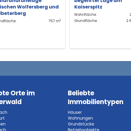
ldrandruhelage
begehrter Lage am
ischen Wolfersberg und
Kaiserspitz
lbeterberg
Wohnfläche:
2
Grundfläche:
2.
ndfläche:
757 m
bte Orte im
Beliebte
erwald
Immobilientypen
bach
Häuser
urt
Wohnungen
ben
Grundstücke
ach
Betriebsobjekte