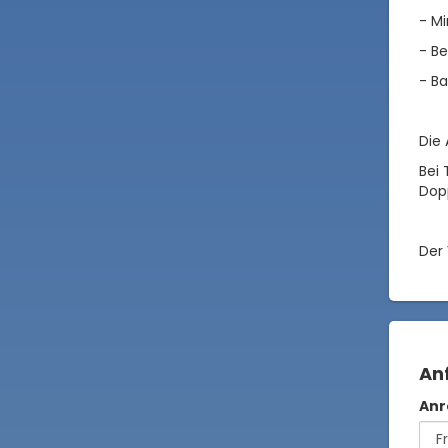
- M
- Be
- Ba
Die 
Bei 
Dop
Der 
An
Anr