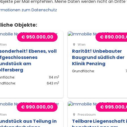
bjekte per Mail empfehlen. Meine Daten werden nicht an Dritte
ormationen zum Datenschutz
liche Objekte:
€ 950.000,00
€ 890.000,
Wien
Wien
sonderheit! Ebenes, voll
Rarität! Unbebauter
fgeschlossenes
Baugrund südlich der
undstück am
Klinik Penzing
lfersberg
Grundfläche:
2
nfläche:
114 m
2
ndfläche:
643 m
€ 990.000,00
€ 995.000,
Wien
Pressbaum
undstück aus Teilung in
Teilbare Liegenschaft 