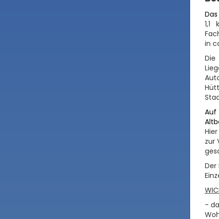
Das
1,1
Fac
in c
Die
Lie
Aut
Hüt
Stad
Auf
Alt
Hier
zur
ges
Der 
Einz
WIC
- d
Woh