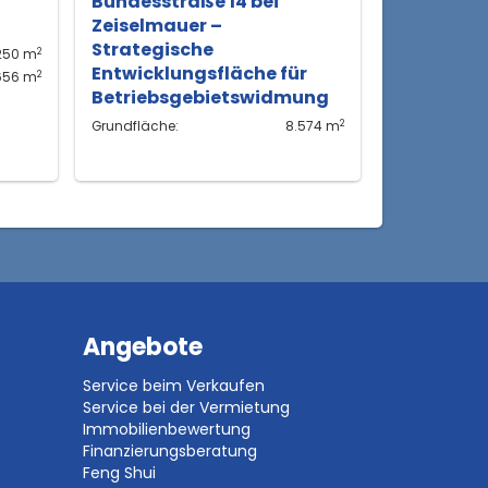
Bundesstraße 14 bei
Zeiselmauer –
Strategische
2
250 m
Entwicklungsfläche für
2
656 m
Betriebsgebietswidmung
2
Grundfläche:
8.574 m
Angebote
Service beim Verkaufen
Service bei der Vermietung
Immobilienbewertung
Finanzierungsberatung
Feng Shui