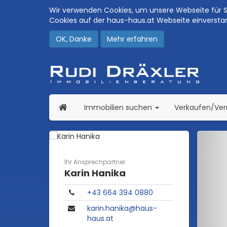
Wir verwenden Cookies, um unsere Webseite für Si
Cookies auf der haus-haus.at Webseite einversta
OK, Danke
Mehr erfahren
(current)
Immobilien suchen
Verkaufen/Ve
Ihr Ansprechpartner:
Karin Hanika
​+43 664 394 0880
karin.hanika@haus-
haus.at