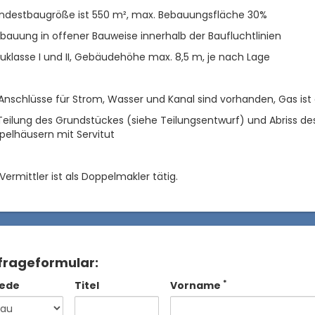
indestbaugröße ist 550 m², max. Bebauungsfläche 30%
bauung in offener Bauweise innerhalb der Baufluchtlinien
uklasse I und II, Gebäudehöhe max. 8,5 m, je nach Lage
Anschlüsse für Strom, Wasser und Kanal sind vorhanden, Gas ist
Teilung des Grundstückes (siehe Teilungsentwurf) und Abriss 
pelhäusern mit Servitut
Vermittler ist als Doppelmakler tätig.
frageformular:
*
ede
Titel
Vorname