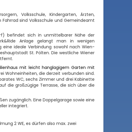
gern, Volksschule, Kindergarten, Ärzten,
m Fahrrad sind Volksschule und Gemeindeamt
rf) befindet sich in unmittelbarer Nähe der
Park&Ride Anlage gelangt man in wenigen
g eine ideale Verbindung sowohl nach Wien-
shauptstadt St. Pölten. Die westliche Wiener
fernt.
ilienhaus mit leicht hanglagigem Garten mit
ei Wohneinheiten, die derzeit verbunden sind.
separates WC, sechs Zimmer und drei Kabinette
f die großzügige Terrasse, die sich über die
außen zugänglich. Eine Doppelgarage sowie eine
er integriert.
mung 2 WE, es dürfen also max. zwei