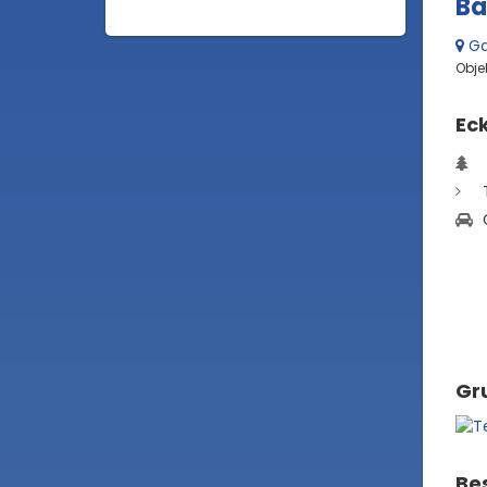
Ba
Ga
Objek
Ec
Gru
Be