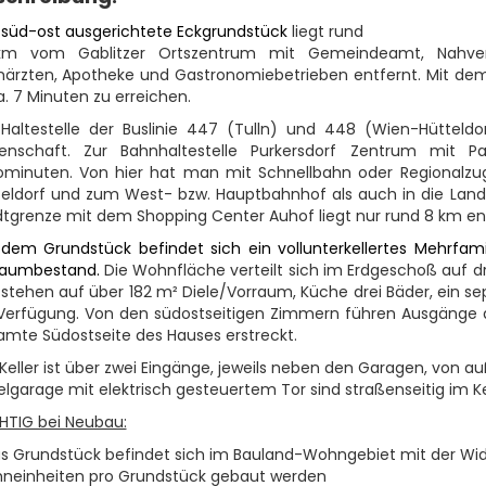
 süd-ost ausgerichtete Eckgrundstück
liegt rund
 km vom Gablitzer Ortszentrum mit Gemeindeamt, Nahversor
härzten, Apotheke und Gastronomiebetrieben entfernt. Mit de
a. 7 Minuten zu erreichen.
 Haltestelle der Buslinie 447 (Tulln) und 448 (Wien-Hütteldo
genschaft. Zur Bahnhaltestelle Purkersdorf Zentrum mit 
ominuten. Von hier hat man mit Schnellbahn oder Regionalzu
teldorf und zum West- bzw. Hauptbahnhof als auch in die Lande
tgrenze mit dem Shopping Center Auhof liegt nur rund 8 km ent
 dem Grundstück befindet sich ein vollunterkellertes Mehrfam
baumbestand.
Die Wohnfläche verteilt sich im Erdgeschoß auf dr
 stehen auf über 182 m² Diele/Vorraum, Küche drei Bäder, ein 
 Verfügung. Von den südostseitigen Zimmern führen Ausgänge au
amte Südostseite des Hauses erstreckt.
Keller ist über zwei Eingänge, jeweils neben den Garagen, von 
elgarage mit elektrisch gesteuertem Tor sind straßenseitig im Kell
HTIG bei Neubau:
as Grundstück befindet sich im Bauland-Wohngebiet mit der Wid
neinheiten pro Grundstück gebaut werden