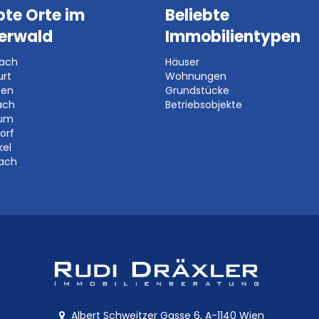
bte Orte im
Beliebte
erwald
Immobilientypen
bach
Häuser
urt
Wohnungen
ben
Grundstücke
ach
Betriebsobjekte
aum
orf
kel
bach
Albert Schweitzer Gasse 6, A-1140 Wien