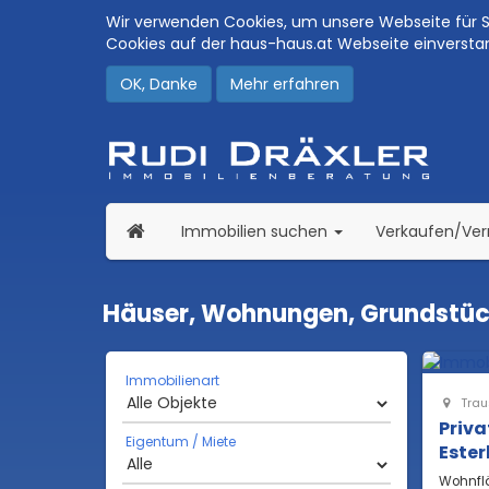
Wir verwenden Cookies, um unsere Webseite für Si
Cookies auf der haus-haus.at Webseite einversta
OK, Danke
Mehr erfahren
(current)
Immobilien suchen
Verkaufen/Ve
Häuser, Wohnungen, Grundstück
Immobilienart
Trau
Priv
Eigentum / Miete
Ester
Wohnfl