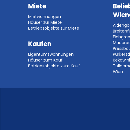
Miete
Belie
Wien
Mietwohnungen
Häuser zur Miete
Altleng
Betriebsobjekte zur Miete
Breitenf
Eichgra
Kaufen
Mauerb
Pressb
Eigentumswohnungen
Purkersd
Häuser zum Kauf
Rekawin
Betriebsobjekte zum Kauf
Tullner
Wien