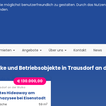
e möglichst benutzerfreundlich zu gestalten. Durch das Nutzen 
nden.
(current)
(current)
rmieten
Angebote
Über uns
Kontakt
News
e und Betriebsobjekte in Trausdorf an 
€ 130.000,00
sdorf an der Wulka
ates Hideaway am
hazysee bei Eisenstadt
2
äche:
59 m